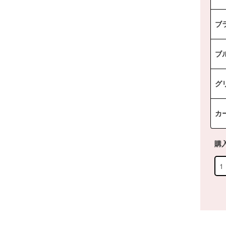
ブ
ブ
グ
カ
購