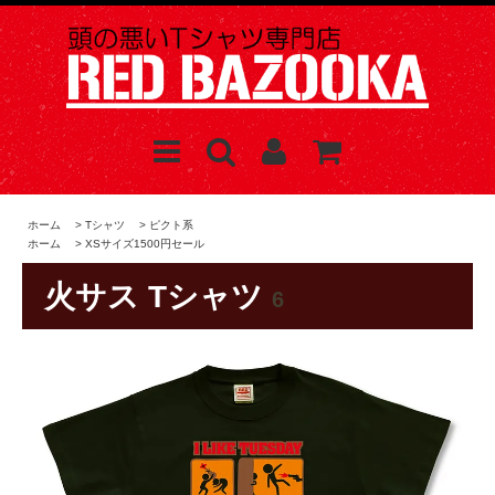
ホーム
>
Tシャツ
>
ピクト系
ホーム
>
XSサイズ1500円セール
火サス Tシャツ
6