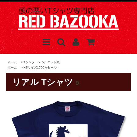
ホーム
>
Tシャツ
>
シルエット系
ホーム
>
XSサイズ1500円セール
リアル Tシャツ
9